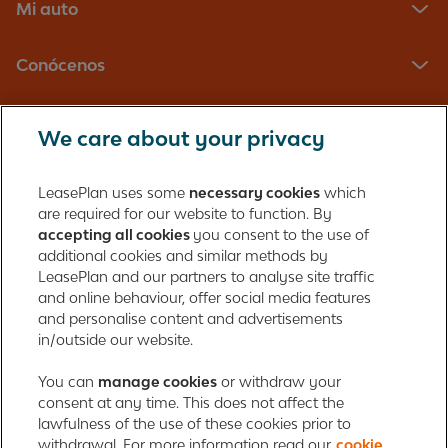
Mi auto
Conócenos
Contacto
We care about your privacy
Corporate site
LeasePlan uses some
necessary cookies
which
are required for our website to function. By
accepting all cookies
you consent to the use of
LeasePlan México
additional cookies and similar methods by
LeasePlan and our partners to analyse site traffic
Ejército Nacional 843-B, Piso 9 Oficina 3
and online behaviour, offer social media features
Col. Granada
and personalise content and advertisements
11520 Ciudad de México
in/outside our website.
Tel: (+52 55) 52 49 12 69
Centro de Atención al Conductor: 01-800-00-LEASE
You can
manage cookies
or withdraw your
consent at any time. This does not affect the
lawfulness of the use of these cookies prior to
Código de conducta
Política de cookies
Política de privacidad
withdrawal. For more information read our
cookie