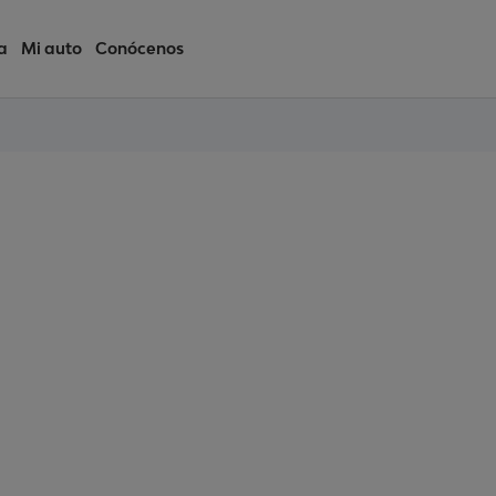
a
Mi auto
Conócenos
sueños ya
n el