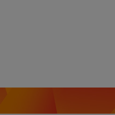
an para ser un
no necesitas
.