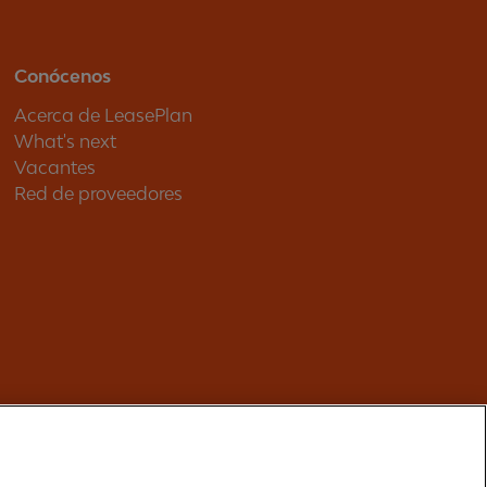
Conócenos
Acerca de LeasePlan
What's next
Vacantes
Red de proveedores