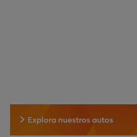
camino.
No todos los autos usados calific
auto usado de LeasePlan.
Somos muy estrictos. Por lo que 
preocuparte. Solo disfruta el viaje
Explora nuestros autos