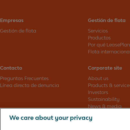
Empresas
Gestión de flota
Gestión de flota
Servicios
Productos
Por qué LeasePlan
Flota internaciona
Contacto
Corporate site
Preguntas Frecuentes
About us
Línea directa de denuncia
Products & service
Investors
Sustainability
News & media
Annual report
We care about your privacy
Careers
Contacts