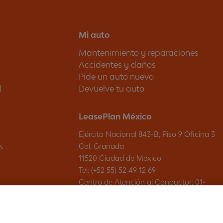
Mi auto
Mantenimiento y reparaciones
Accidentes y daños
Pide un auto nuevo
l
Devuelve tu auto
LeasePlan México
Ejército Nacional 843-B, Piso 9 Oficina 3
s
Col. Granada
11520 Ciudad de México
Tel: (+52 55) 52 49 12 69
Centro de Atención al Conductor: 01-
800-00-LEASE